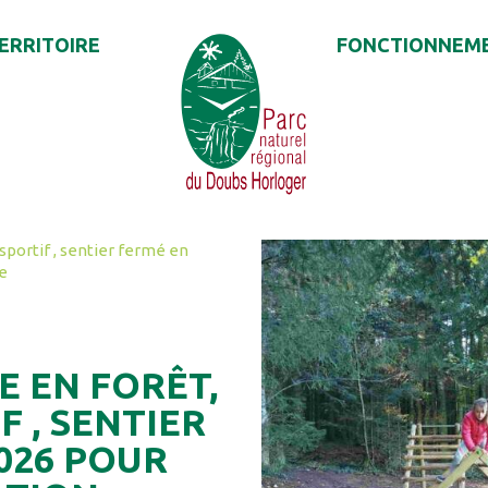
ERRITOIRE
FONCTIONNEM
sportif , sentier fermé en
re
E EN FORÊT,
 , SENTIER
026 POUR