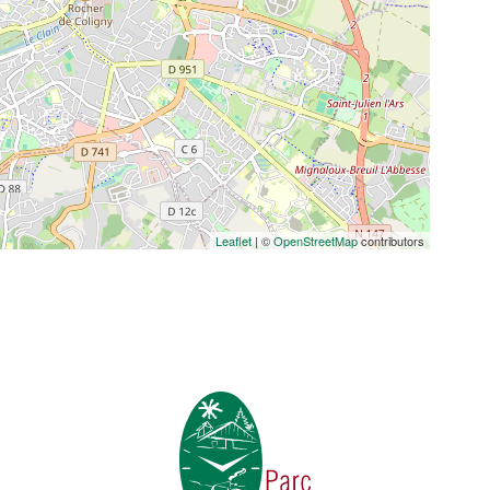
Leaflet
| ©
OpenStreetMap
contributors