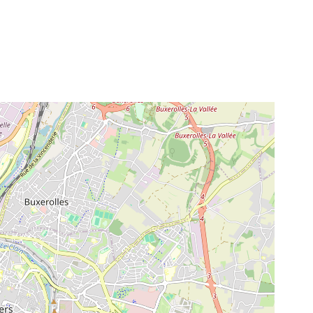
#
#
#
#
#
#