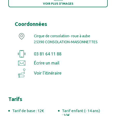
VOIR PLUS D'IMAGES
Coordonnées
Cirque de consolation- roue à aube
25390 CONSOLATION-MAISONNETTES
03 81 64 11 88
Écrire un mail
Voir l'itinéraire
Tarifs
Tarif de base : 12€
Tarif enfant (- 14 ans)
: 10€