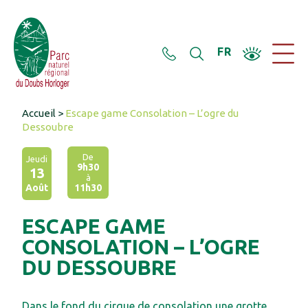
Panneau de gestion des cookies
FR
Accueil
>
Escape game Consolation – L’ogre du
Dessoubre
De
Jeudi
9h30
13
à
Août
11h30
ESCAPE GAME
CONSOLATION – L’OGRE
DU DESSOUBRE
Dans le fond du cirque de consolation une grotte